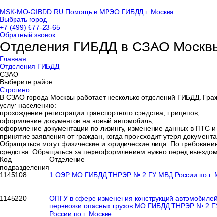
MSK-MO-GIBDD.RU
Помощь в МРЭО ГИБДД г. Москва
Выбрать город
+7 (499) 677-23-65
Обратный звонок
Отделения ГИБДД в СЗАО Москв
Главная
Отделения ГИБДД
СЗАО
Выберите район:
Строгино
В СЗАО города Москвы работает несколько отделений ГИБДД. Граж
услуг населению:
прохождение регистрации транспортного средства, прицепов;
оформление документов на новый автомобиль;
оформление документации по лизингу, изменение данных в ПТС и 
принятие заявления от граждан, когда происходит утеря документа
Обращаться могут физические и юридические лица. По требованию
средства. Обращаться за переоформлением нужно перед выездом
Код
Отделение
подразделения
1145108
1 ОЭР МО ГИБДД ТНРЭР № 2 ГУ МВД России по г. 
1145220
ОПГУ в сфере изменения конструкций автомобилей
перевозки опасных грузов МО ГИБДД ТНРЭР № 2 
России по г. Москве