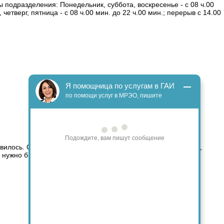
 подразделения: Понедельник, суббота, воскресенье - с 08 ч.00
, четверг, пятница - с 08 ч.00 мин. до 22 ч.00 мин.; перерыв с 14.00
Я помощница по услугам в ГАИ
по помощи услуг в МРЭО, пишите
Подождите, вам пишут сообщение
илось. Специалист встретил в отделении, подал заявление,
нужно быстро поставить машину на учет. Качество услуги